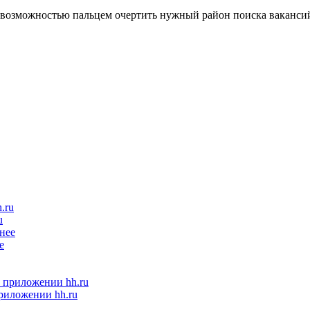
u
е
приложении hh.ru