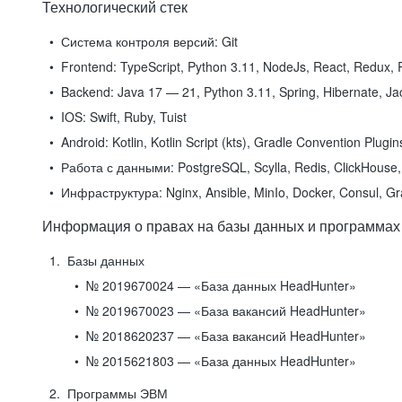
Технологический стек
Система контроля версий:
Git
Frontend:
TypeScript, Python 3.11, NodeJs, React, Redux, R
Backend:
Java 17 — 21, Python 3.11, Spring, Hibernate, Jac
IOS:
Swift, Ruby, Tuist
Android:
Kotlin, Kotlin Script (kts), Gradle Convention Plugi
Работа с данными:
PostgreSQL, Scylla, Redis, ClickHouse, 
Инфраструктура:
Nginx, Ansible, MinIo, Docker, Consul, G
Информация о правах на базы данных и программах
Базы данных
№ 2019670024 — «База данных HeadHunter»
№ 2019670023 — «База вакансий HeadHunter»
№ 2018620237 — «База вакансий HeadHunter»
№ 2015621803 — «База данных HeadHunter»
Программы ЭВМ