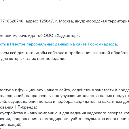
18620740, адрес: 125047, г. Москва, внутригородская территория
омпания», речь идет об ООО «Хэдхантер».
есть в Реестре персональных данных на сайте Роскомнадзора
.
аем всё для того, чтобы соблюдать требования законной обработ
, для которых вы их нам передали.
ступа к функционалу нашего сайта, содействия занятости и пред
следований, направленных на улучшение качества наших продуктов
ий, осуществления поиска и подбора кандидатов на вакантные дол
ования HR-бренда;
оустройства в нашу компанию и для ведения кадрового резерва ко
чения, направления в командировки, учёта результатов исполнени
омпенсаций;