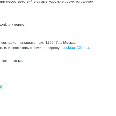
и несоответствий в самые короткие сроки устраняем
он), а именно:
ь согласие, напишите нам: 125047, г. Москва,
р» или свяжитесь с нами по адресу:
feedback@hh.ru
,
итаете, что мы:
а
).