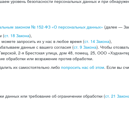
аем уровень безопасности персональных данных и при обнаружени
альным законом №
152-ФЗ
«О персональных данных»
(далее — Зак
м (
ст. 18 Закона
),
можете запросить их у нас в любое время (
ст. 14 Закона
),
абатываем данные с вашего согласия (
ст. 9 Закона
). Чтобы отозват
верской, 2-я Брестская улица, дом 48, помещ. 25, ООО «Хэдханте
ние обработки или возражение против обработки.
далить их самостоятельно либо
попросить нас об этом
. Если вы сч
ки данных или требование об ограничении обработки (
ст. 21 Закон