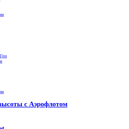
е
ен
 высоты с Аэрофлотом
et