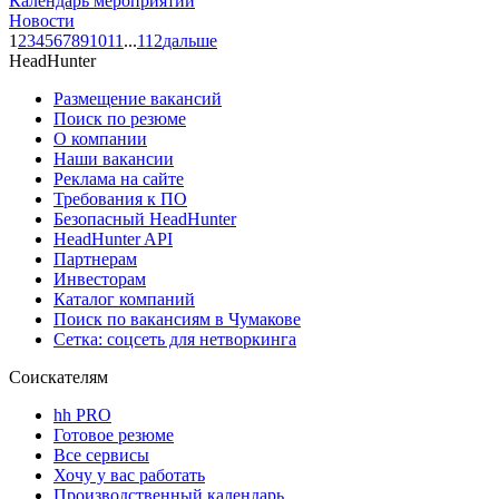
Календарь мероприятий
Новости
1
2
3
4
5
6
7
8
9
10
11
...
112
дальше
HeadHunter
Размещение вакансий
Поиск по резюме
О компании
Наши вакансии
Реклама на сайте
Требования к ПО
Безопасный HeadHunter
HeadHunter API
Партнерам
Инвесторам
Каталог компаний
Поиск по вакансиям в Чумакове
Сетка: соцсеть для нетворкинга
Соискателям
hh PRO
Готовое резюме
Все сервисы
Хочу у вас работать
Производственный календарь