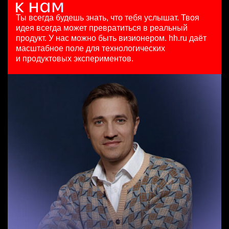
Менеджер по работе с ключевыми клиентами (КАМ)
8 авг. 2026
HeadHunter::Analytics/Data Science
Ташкент
HeadHunter::Коммерческий департамент
125000 - 175000 ₽
4 авг. 2026
Ты всегда будешь знать, что тебя услышат.
Твоя
6 авг. 2026
Ярославль
з/п не указана
идея всегда может превратиться в реальный
з/п не указана
Москва
продукт.
У нас можно быть визионером. hh.ru даёт
Москва
масштабное поле для технологических
Менеджер по продажам B2B (сегмент SMB)
и продуктовых экспериментов.
HeadHunter::Телефонные продажи
Старший аналитик клиентской эффективности
8 авг. 2026
HeadHunter::Коммерческий департамент
97000 - 161000 ₽
3 авг. 2026
Ярославль
з/п не указана
Москва