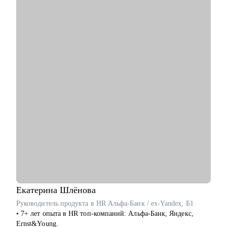
• сделать свое резюме более продающим;
• чувствовать себя увереннее на собеседованиях с HR;
• строить диалог с руководством о своем повышении,
переходе на другую должность;
Кому могу помочь:
• основной фокус: продакт-менеджеры, проджект-менеджеры,
бизнес-аналитики, маркетологи, HR, бэк офис.
Екатерина
Шлёнова
Руководитель продукта в HR Альфа-Банк / ex-Yandex, Б1
• 7+ лет опыта в HR топ-компаний: Альфа-Банк, Яндекс,
Ernst&Young.