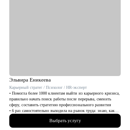
• Всем, кто только собирается начать работать в области IT.
• Начинающим и опытным HR-специалистам.
• Тем, кто зашел в тупик в плане карьеры/уперся в потолок.
• Тем, кто получает отказы и не понимает причину.
Эльвира
Еникеева
Карьерный стратег / Психолог / HR-эксперт
‌‌‌‌‌• Помогла более 1000 клиентам выйти из карьерного кризиса,
правильно начать поиск работы после перерыва, сменить
сферу, составить стратегию профессионального развития
‌‌• 6 раз самостоятельно выходила на рынок труда: знаю, как
получить предложение о работе в компанию мечты, которая
Выбрать услугу
совпадает по ценностям
‌‌‌• более 10 лет работала руководителем в разных сферах (как в