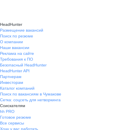
Консультация при смене профессии помогает
нужные работодателям.
текущем месте работы и о том, кому он будет
выявить подходящую сферу деятельности,
полезен, с какими запросами работает.
определить необходимые навыки, подготовить
Вы точно найдёте того, кто вам нужен!
HeadHunter
стратегию обучения и трудоустройства для
Размещение вакансий
Поиск по резюме
уверенного перехода.
О компании
Наши вакансии
Реклама на сайте
Требования к ПО
Безопасный HeadHunter
HeadHunter API
Партнерам
Инвесторам
Каталог компаний
Поиск по вакансиям в Чумакове
Сетка: соцсеть для нетворкинга
Соискателям
hh PRO
Готовое резюме
Все сервисы
Хочу у вас работать