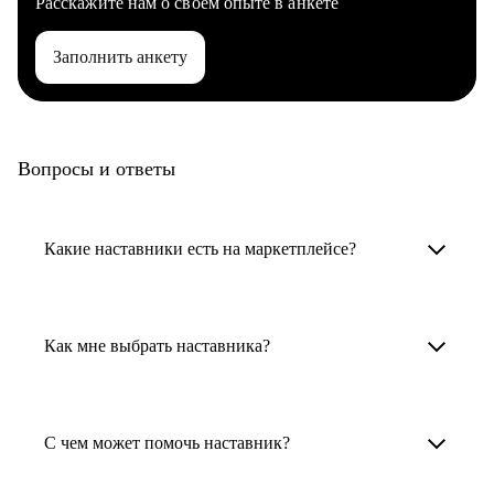
Расскажите нам о своем опыте в анкете
Заполнить анкету
Вопросы и ответы
Какие наставники есть на маркетплейсе?
Карьерные наставники — это HR-
специалисты, карьерные консультанты,
Как мне выбрать наставника?
психологи, резюмерайтеры и менторы.
Умный поиск поможет в три клика выбрать
Менторы работают в ИТ, дизайне, других
наставника для достижения вашей цели.
С чем может помочь наставник?
узкоспециализированных сферах. Они
помогут прокачать навыки, построить