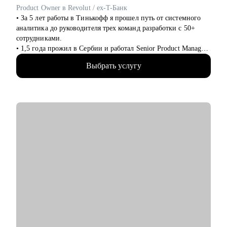
• HR
Product Owner в Revolut / ex-T-Банк
• Административный блок
• За 5 лет работы в Тинькофф я прошел путь от системного
• E-commerce
аналитика до руководителя трех команд разработки с 50+
сотрудниками.
Обращаю внимание, что специализируюсь только на
• 1,5 года прожил в Сербии и работал Senior Product Manager
российском рынке поиска работы.
удаленно в международном стартапе, специализирующемся
Выбрать услугу
на CPaaS-решениях (США, Швеция, Австралия).
• Жил в Дубае, переехал в Барселону и работаю Senior
Product Owner в Revolut.
• Провел 200+ консультаций (мои менти смогли
релоцироваться в Европу, пройти собеседования на
выбранные позиции, почувствовать уверенность в своих
силах).
• Провел 100+ собеседований (QA, аналитики, разработчики,
PM).
С чем помогу:
• Усиление вашего резюме, LinkedIn, сопроводительного
письма: расскажу на что hr и нанимающие менеджеры
обращают внимание, помогу выделить достижения
• Тестовое собеседование: расскажу как себя правильно
презентовать, как отвечать на популярные вопросы и за чем