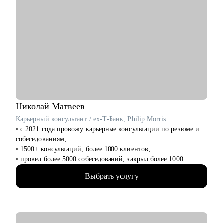
Николай
Матвеев
Карьерный консультант / ex-Т-Банк, Philip Morris
• с 2021 года провожу карьерные консультации по резюме и
собеседованиям;
• 1500+ консультаций, более 1000 клиентов;
• провел более 5000 собеседований, закрыл более 1000
вакансий, в том числе и вакансии уровня СЕО-1;
Выбрать услугу
• с нуля выстроил ротацию внутри Т-Банка;
• был первым HR проекта IQOS в России. Сформировал
первую команду в ритейле;
С чем помогу: