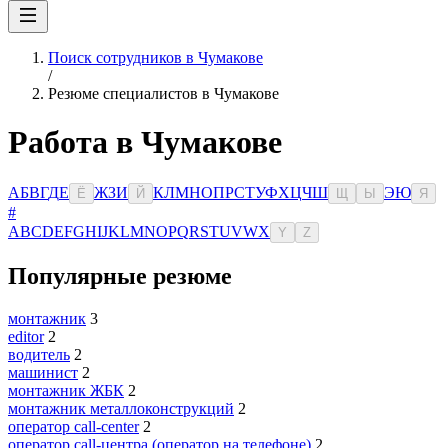
Поиск сотрудников в Чумакове
/
Резюме специалистов в Чумакове
Работа в Чумакове
А
Б
В
Г
Д
Е
Ж
З
И
К
Л
М
Н
О
П
Р
С
Т
У
Ф
Х
Ц
Ч
Ш
Э
Ю
Ё
Й
Щ
Ы
Я
#
A
B
C
D
E
F
G
H
I
J
K
L
M
N
O
P
Q
R
S
T
U
V
W
X
Y
Z
Популярные резюме
монтажник
3
editor
2
водитель
2
машинист
2
монтажник ЖБК
2
монтажник металлоконструкций
2
оператор call-center
2
оператор call-центра (оператор на телефоне)
2