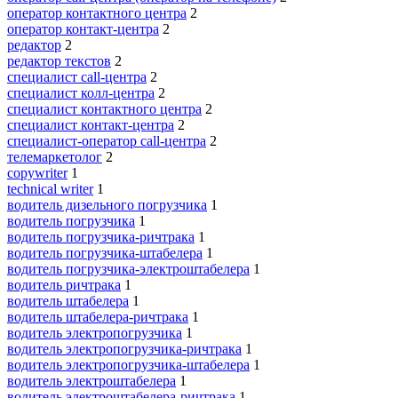
оператор контактного центра
2
оператор контакт-центра
2
редактор
2
редактор текстов
2
специалист call-центра
2
специалист колл-центра
2
специалист контактного центра
2
специалист контакт-центра
2
специалист-оператор call-центра
2
телемаркетолог
2
copywriter
1
technical writer
1
водитель дизельного погрузчика
1
водитель погрузчика
1
водитель погрузчика-ричтрака
1
водитель погрузчика-штабелера
1
водитель погрузчика-электроштабелера
1
водитель ричтрака
1
водитель штабелера
1
водитель штабелера-ричтрака
1
водитель электропогрузчика
1
водитель электропогрузчика-ричтрака
1
водитель электропогрузчика-штабелера
1
водитель электроштабелера
1
водитель электроштабелера-ричтрака
1