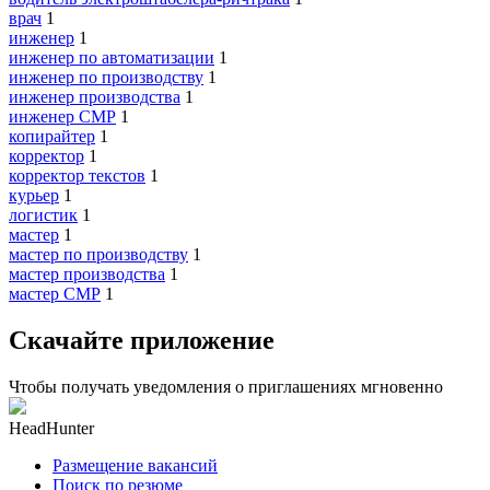
врач
1
инженер
1
инженер по автоматизации
1
инженер по производству
1
инженер производства
1
инженер СМР
1
копирайтер
1
корректор
1
корректор текстов
1
курьер
1
логистик
1
мастер
1
мастер по производству
1
мастер производства
1
мастер СМР
1
Скачайте приложение
Чтобы получать уведомления о приглашениях мгновенно
HeadHunter
Размещение вакансий
Поиск по резюме